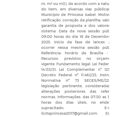
m, m² ou m3), de acordo com a naturez
do item, em diversas vias públicas d
Município de Princesa Isabel. Motivo d
retificação: correção da planilha, valor d
garantia de proposta e dos valores n
sistema. Data da nova sessão pública
09:00 horas do dia 18 de Dezembro d
2025. Início da fase de lances: par
ocorrer nessa mesma sessão pública
Referência: horário de Brasília - DF
Recursos: previstos no orçament
vigente. Fundamento legal: Lei Federal n
14.133/21; Lei Complementar nº 123/06
Decreto Federal nº 11.462/23; Instruçã
Normativa nº 73 SEGES/ME/22; 
legislação pertinente, consideradas a
alterações posteriores das referida
normas. Informações: das 07:30 as 13:0
horas dos dias úteis, no endereç
supracitado. E-mail
licitaprincesa2017@gmail.com. Edital