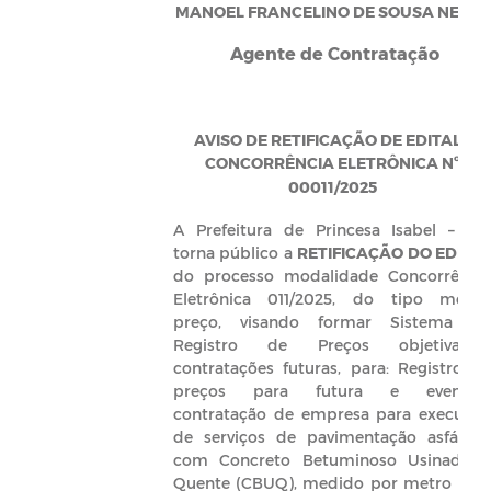
MANOEL FRANCELINO DE SOUSA NETO –
Agente de Contratação
AVISO DE RETIFICAÇÃO DE EDITAL -
CONCORRÊNCIA ELETRÔNICA Nº
00011/2025
A Prefeitura de Princesa Isabel – PB
torna público a
RETIFICAÇÃO DO EDITA
do processo modalidade Concorrênci
Eletrônica 011/2025, do tipo meno
preço, visando formar Sistema d
Registro de Preços objetivand
contratações futuras, para: Registro d
preços para futura e eventua
contratação de empresa para execuçã
de serviços de pavimentação asfáltic
com Concreto Betuminoso Usinado 
Quente (CBUQ), medido por metro (sej