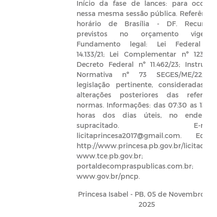
Início da fase de lances: para ocorre
nessa mesma sessão pública. Referência
horário de Brasília - DF. Recursos
previstos no orçamento vigente
Fundamento legal: Lei Federal n
14.133/21; Lei Complementar nº 123/06
Decreto Federal nº 11.462/23; Instruçã
Normativa nº 73 SEGES/ME/22; 
legislação pertinente, consideradas a
alterações posteriores das referida
normas. Informações: das 07:30 as 13:0
horas dos dias úteis, no endereç
supracitado. E-mail
licitaprincesa2017@gmail.com. Edital
http://www.princesa.pb.gov.br/licitacoes;
www.tce.pb.gov.br;
portaldecompraspublicas.com.br;
www.gov.br/pncp.
Princesa Isabel - PB, 05 de Novembro de
2025