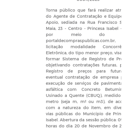
Torna público que fará realizar atravé
do Agente de Contratação e Equipe d
Apoio, sediada na Rua Francisco Sale
Maia, 23 - Centro - Princesa Isabel - PB
por meio do sit
portaldecompraspublicas.com.br,
licitação modalidade Concorrênci
Eletrônica, do tipo menor preço, visand
formar Sistema de Registro de Preço
objetivando contratações futuras, para
Registro de preços para futura 
eventual contratação de empresa par
execução de serviços de pavimentaçã
asfáltica com Concreto Betuminos
Usinado a Quente (CBUQ), medido po
metro (seja m, m² ou m3), de acord
com a natureza do item, em diversa
vias públicas do Município de Princes
Isabel. Abertura da sessão pública: 09:0
horas do dia 20 de Novembro de 2025