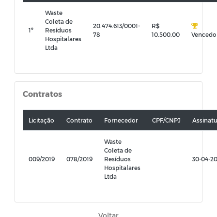
Waste
Coleta de
20.474.613/0001-
R$
1º
Resíduos
78
10.500,00
Vencedo
Hospitalares
Ltda
Contratos
Licitação
Contrato
Fornecedor
CPF/CNPJ
Assinat
Waste
Coleta de
009/2019
078/2019
Resíduos
30-04-2
Hospitalares
Ltda
Voltar