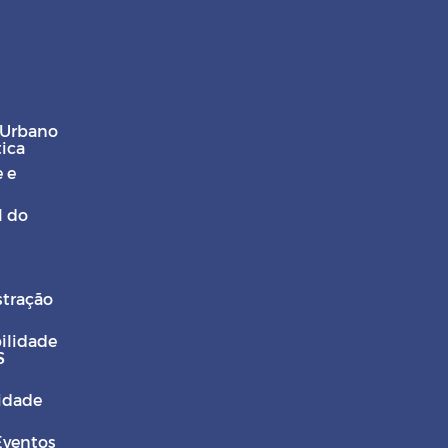
 Urbano
tica
 e
l do
stração
ilidade
S
Cidade
Eventos