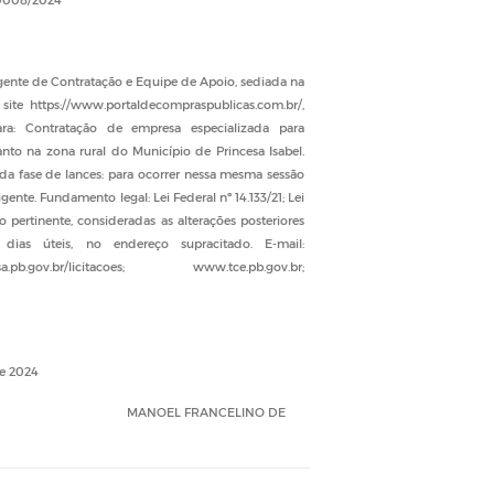
o Agente de Contratação e Equipe de Apoio, sediada na
site https://www.portaldecompraspublicas.com.br/,
ara: Contratação de empresa especializada para
nto na zona rural do Município de Princesa Isabel.
da fase de lances: para ocorrer nessa mesma sessão
gente. Fundamento legal: Lei Federal nº 14.133/21; Lei
pertinente, consideradas as alterações posteriores
ias úteis, no endereço supracitado. E-mail:
b.gov.br/licitacoes; www.tce.pb.gov.br;
de 2024
MANOEL FRANCELINO DE