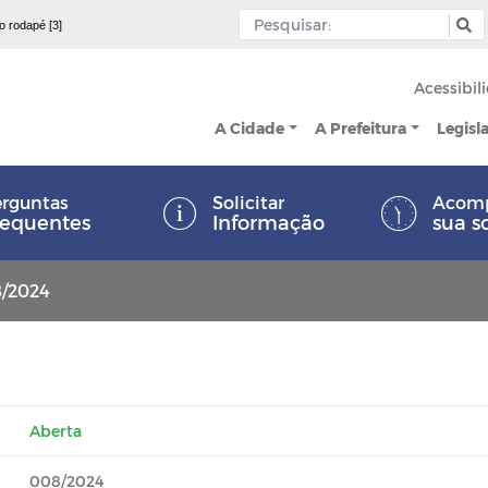
 o rodapé [3]
Acessibil
A Cidade
A Prefeitura
Legisl
rguntas
Solicitar
Acom
requentes
Informação
sua s
8/2024
Aberta
008/2024