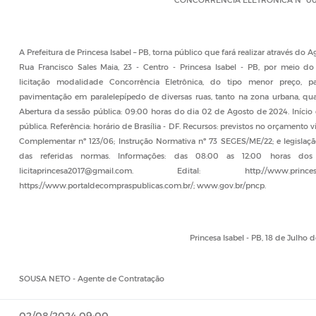
A Prefeitura de Princesa Isabel – PB, torna público que fará realizar através d
Rua Francisco Sales Maia, 23 - Centro - Princesa Isabel - PB, por meio do 
licitação modalidade Concorrência Eletrônica, do tipo menor preço, p
pavimentação em paralelepípedo de diversas ruas, tanto na zona urbana, qua
Abertura da sessão pública: 09:00 horas do dia 02 de Agosto de 2024. Início 
pública. Referência: horário de Brasília - DF. Recursos: previstos no orçamento vi
Complementar nº 123/06; Instrução Normativa nº 73 SEGES/ME/22; e legislação 
das referidas normas. Informações: das 08:00 as 12:00 horas dos d
licitaprincesa2017@gmail.com. Edital: http://www.princesa.p
https://www.portaldecompraspublicas.com.br/; www.gov.br/pncp.
Princesa Isabel - PB, 18 de Julho 
SOUSA NETO - Agente de Contratação
02/08/2024 09:00