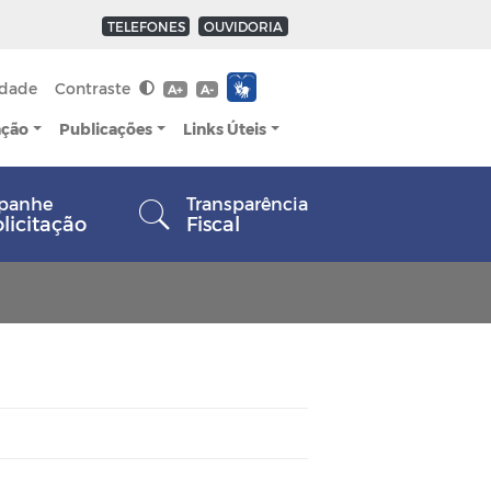
TELEFONES
OUVIDORIA
idade
Contraste
A+
A-
ação
Publicações
Links Úteis
panhe
Transparência
olicitação
Fiscal