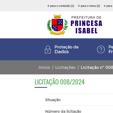
Ir para o conteúdo [1]
Ir para o menu [2]
Ir para
Proteção de
Pe
Dados
F
Início
Licitações
Licitação nº 00
LICITAÇÃO 008/2024
Situação
Número da licitação