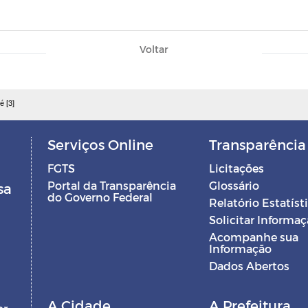
Voltar
é [3]
Serviços Online
Transparência
FGTS
Licitações
Portal da Transparência
Glossário
sa
do Governo Federal
Relatório Estatíst
Solicitar Informa
Acompanhe sua
Informação
Dados Abertos
A Cidade
A Prefeitura