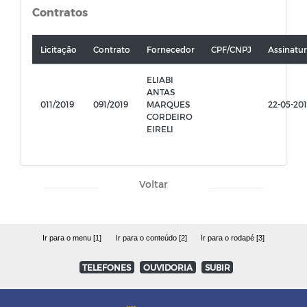
Contratos
Licitação
Contrato
Fornecedor
CPF/CNPJ
Assinatu
ELIABI
ANTAS
011/2019
091/2019
MARQUES
22-05-20
CORDEIRO
EIRELI
Voltar
Ir para o menu [1]
Ir para o conteúdo [2]
Ir para o rodapé [3]
TELEFONES
OUVIDORIA
SUBIR