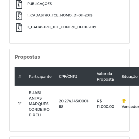
PUBLICAÇÕES
1_CADASTRO_TCE_HOMO_DI-011-2019
2_CADASTRO_TCE_CONT-91_DI-011-2019
Propostas
Valor da
#
Participante
CPF/CNPJ
Situação
Proposta
ELIABI
ANTAS
20.274.145/0001-
R$
1º
MARQUES
98
11.000,00
Vencedo
CORDEIRO
EIRELI