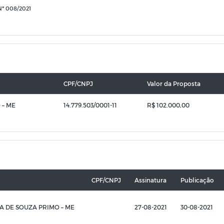
º 008/2021
CPF/CNPJ
Valor da Proposta
 – ME
14.779.503/0001-11
R$ 102.000,00
CPF/CNPJ
Assinatura
Publicação
 DE SOUZA PRIMO – ME
27-08-2021
30-08-2021