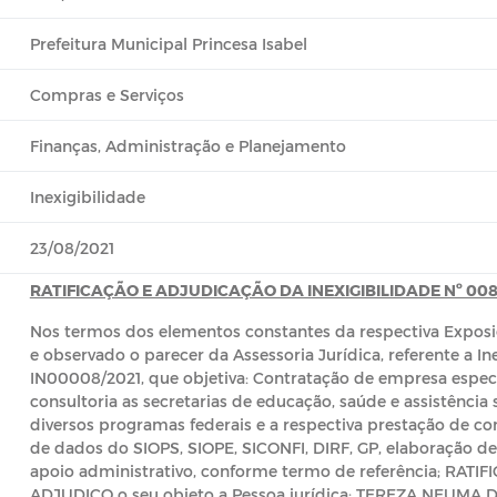
Prefeitura Municipal Princesa Isabel
Compras e Serviços
Finanças, Administração e Planejamento
Inexigibilidade
23/08/2021
RATIFICAÇÃO E ADJUDICAÇÃO DA INEXIGIBILIDADE Nº 008
Nos termos dos elementos constantes da respectiva Exposiç
e observado o parecer da Assessoria Jurídica, referente a Ine
IN00008/2021, que objetiva: Contratação de empresa especi
consultoria as secretarias de educação, saúde e assistênci
diversos programas federais e a respectiva prestação de c
de dados do SIOPS, SIOPE, SICONFI, DIRF, GP, elaboração d
apoio administrativo, conforme termo de referência; RATI
ADJUDICO o seu objeto a Pessoa jurídica: TEREZA NEUMA 