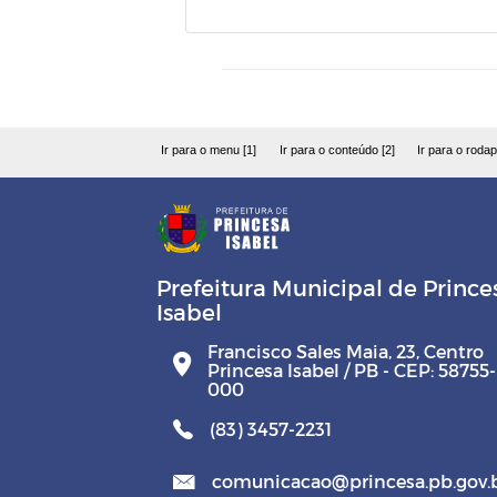
Ir para o menu [1]
Ir para o conteúdo [2]
Ir para o rodap
Prefeitura Municipal de Prince
Isabel
Francisco Sales Maia, 23, Centro
Princesa Isabel / PB - CEP: 58755-
000
(83) 3457-2231
comunicacao@princesa.pb.gov.