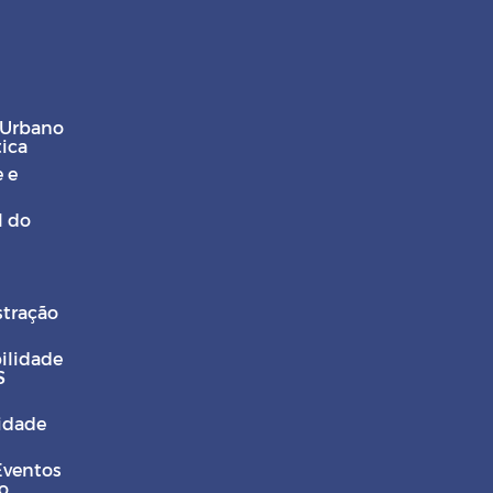
 Urbano
tica
 e
l do
stração
ilidade
S
Cidade
Eventos
o