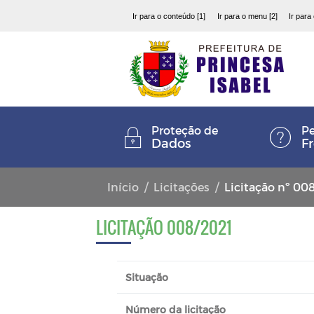
Ir para o conteúdo [1]
Ir para o menu [2]
Ir para
Proteção de
Pe
Dados
F
Início
Licitações
Licitação nº 00
LICITAÇÃO 008/2021
Situação
Número da licitação