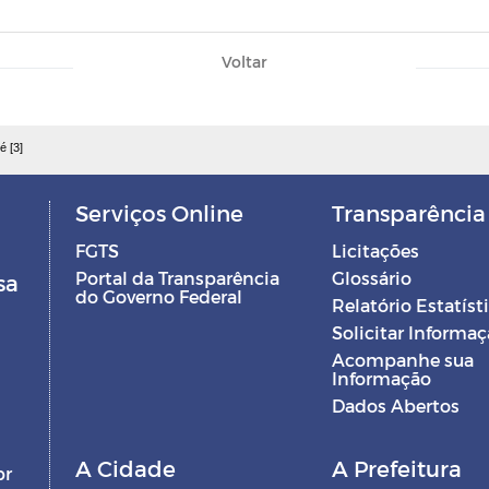
Voltar
é [3]
Serviços Online
Transparência
FGTS
Licitações
Portal da Transparência
Glossário
sa
do Governo Federal
Relatório Estatíst
Solicitar Informa
Acompanhe sua
Informação
Dados Abertos
A Cidade
A Prefeitura
br