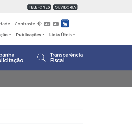
TELEFONES
OUVIDORIA
idade
Contraste
A+
A-
ação
Publicações
Links Úteis
panhe
Transparência
olicitação
Fiscal