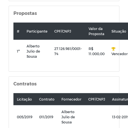
Propostas
Valor da
#
Participante
CPF/CNPJ
Situação
Proposta
Alberto
27.126.981/0001-
R$
1º
Julio de
74
11.000,00
Vencedor
Sousa
Contratos
Licitação
Contrato
Fornecedor
CPF/CNPJ
Assinatu
Alberto
005/2019
011/2019
Julio de
13-02-201
Sousa