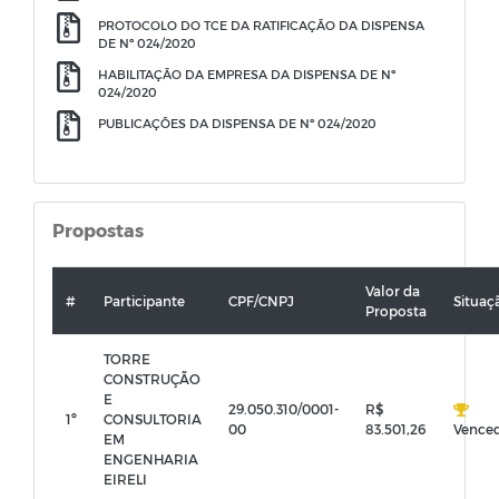
PROTOCOLO DO TCE DA RATIFICAÇÃO DA DISPENSA
DE Nº 024/2020
HABILITAÇÃO DA EMPRESA DA DISPENSA DE Nº
024/2020
PUBLICAÇÕES DA DISPENSA DE Nº 024/2020
Propostas
Valor da
#
Participante
CPF/CNPJ
Situaç
Proposta
TORRE
CONSTRUÇÃO
E
29.050.310/0001-
R$
1º
CONSULTORIA
00
83.501,26
Vence
EM
ENGENHARIA
EIRELI