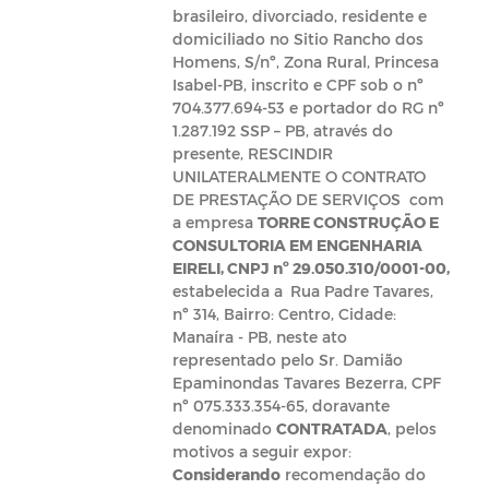
brasileiro, divorciado, residente e
domiciliado no Sitio Rancho dos
Homens, S/nº, Zona Rural, Princesa
Isabel-PB, inscrito e CPF sob o nº
704.377.694-53 e portador do RG nº
1.287.192 SSP – PB, através do
presente, RESCINDIR
UNILATERALMENTE O CONTRATO
DE PRESTAÇÃO DE SERVIÇOS com
a empresa
TORRE CONSTRUÇÃO E
CONSULTORIA EM ENGENHARIA
EIRELI, CNPJ nº 29.050.310/0001-00,
estabelecida a
Rua Padre Tavares,
nº 314, Bairro: Centro, Cidade:
Manaíra - PB, neste ato
representado pelo Sr. Damião
Epaminondas Tavares Bezerra, CPF
nº 075.333.354-65, doravante
denominado
CONTRATADA
, pelos
motivos a seguir expor:
Considerando
recomendação do