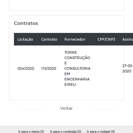
Contratos
Licitação
Contrato
Fornecedor
CPF/CNPJ
Assin
TORRE
CONSTRUÇÃO
E
27-05
024/2020
113/2020
CONSULTORIA
2020
EM
ENGENHARIA
EIRELI
Voltar
Ir para o menu [1]
Ir para o conteúdo [2]
Ir para o rodapé [3]