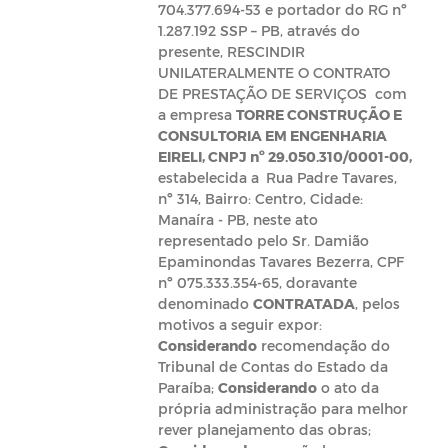
704.377.694-53 e portador do RG nº
1.287.192 SSP – PB, através do
presente, RESCINDIR
UNILATERALMENTE O CONTRATO
DE PRESTAÇÃO DE SERVIÇOS com
a empresa
TORRE CONSTRUÇÃO E
CONSULTORIA EM ENGENHARIA
EIRELI, CNPJ nº 29.050.310/0001-00,
estabelecida a
Rua Padre Tavares,
nº 314, Bairro: Centro, Cidade:
Manaíra - PB, neste ato
representado pelo Sr. Damião
Epaminondas Tavares Bezerra, CPF
nº 075.333.354-65, doravante
denominado
CONTRATADA
, pelos
motivos a seguir expor:
Considerando
recomendação do
Tribunal de Contas do Estado da
Paraíba;
Considerando
o ato da
própria administração para melhor
rever planejamento das obras;