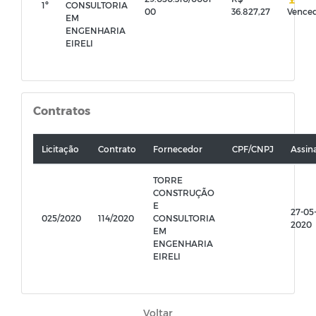
1º
CONSULTORIA
00
36.827,27
Vence
EM
ENGENHARIA
EIRELI
Contratos
Licitação
Contrato
Fornecedor
CPF/CNPJ
Assin
TORRE
CONSTRUÇÃO
E
27-05
025/2020
114/2020
CONSULTORIA
2020
EM
ENGENHARIA
EIRELI
Voltar