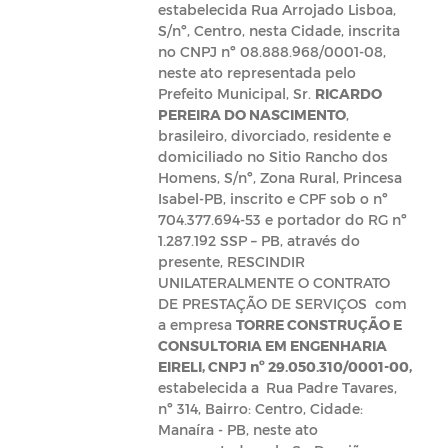
estabelecida Rua Arrojado Lisboa,
S/nº, Centro, nesta Cidade, inscrita
no CNPJ nº 08.888.968/0001-08,
neste ato representada pelo
Prefeito Municipal, Sr.
RICARDO
PEREIRA DO NASCIMENTO
,
brasileiro, divorciado, residente e
domiciliado no Sitio Rancho dos
Homens, S/nº, Zona Rural, Princesa
Isabel-PB, inscrito e CPF sob o nº
704.377.694-53 e portador do RG nº
1.287.192 SSP – PB, através do
presente, RESCINDIR
UNILATERALMENTE O CONTRATO
DE PRESTAÇÃO DE SERVIÇOS com
a empresa
TORRE CONSTRUÇÃO E
CONSULTORIA EM ENGENHARIA
EIRELI, CNPJ nº 29.050.310/0001-00,
estabelecida a
Rua Padre Tavares,
nº 314, Bairro: Centro, Cidade:
Manaíra - PB, neste ato