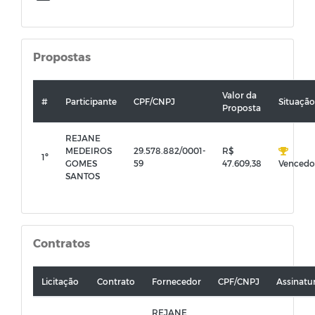
Propostas
Valor da
#
Participante
CPF/CNPJ
Situação
Proposta
REJANE
MEDEIROS
29.578.882/0001-
R$
1º
GOMES
59
47.609,38
Vencedo
SANTOS
Contratos
Licitação
Contrato
Fornecedor
CPF/CNPJ
Assinatu
REJANE