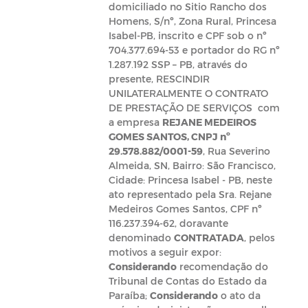
domiciliado no Sitio Rancho dos
Homens, S/nº, Zona Rural, Princesa
Isabel-PB, inscrito e CPF sob o nº
704.377.694-53 e portador do RG nº
1.287.192 SSP – PB, através do
presente, RESCINDIR
UNILATERALMENTE O CONTRATO
DE PRESTAÇÃO DE SERVIÇOS com
a empresa
REJANE MEDEIROS
GOMES SANTOS, CNPJ nº
29.578.882/0001-59
, Rua Severino
Almeida, SN, Bairro: São Francisco,
Cidade: Princesa Isabel - PB, neste
ato representado pela Sra. Rejane
Medeiros Gomes Santos, CPF nº
116.237.394-62, doravante
denominado
CONTRATADA
, pelos
motivos a seguir expor:
Considerando
recomendação do
Tribunal de Contas do Estado da
Paraíba;
Considerando
o ato da