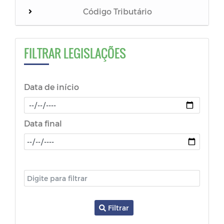
Código Tributário
Leis
FILTRAR LEGISLAÇÕES
Decretos
Data de início
Portarias
Código de Postura
Data final
Medida Provisória
Estatutos
Lei dos Feriados
Filtrar