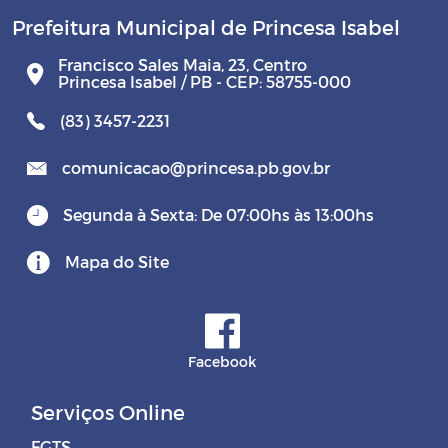
RGF - Relatório da Gestão Fiscal
Prefeitura Municipal de Princesa Isabel
Francisco Sales Maia, 23, Centro
PCA - Prestação de Contas Anual
Princesa Isabel / PB - CEP: 58755-000
(83) 3457-2231
QDD - Quadro Detalhado da Despesa
comunicacao@princesa.pb.gov.br
Leis das Diárias
Segunda à Sexta: De 07:00hs às 13:00hs
Lei sobre tempo em fila de Agências
Mapa do Site
Bancárias
Lei - Sistema de Controle Interno
Facebook
Lei de Criação do IPM e alterações
Serviços Online
Leis de vencimentos de cargos eletivos
(Prefeito, Vice e Vereadores) e
FGTS