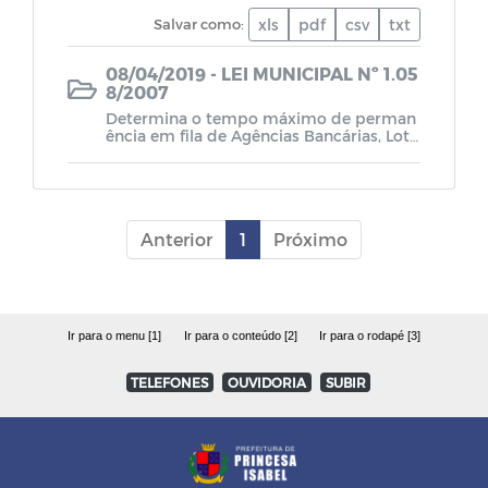
Lei de Diretrizes Orçamentárias - LDO
Salvar como:
xls
pdf
csv
txt
08/04/2019 - LEI MUNICIPAL Nº 1.05
Lei Orçamentária Anual - LOA
8/2007
Determina o tempo máximo de perman
ência em fila de Agências Bancárias, Loté
Plano Plurianual - PPA
ricas e assemelhados.
Plano de Cargos, Carreira e Remuneração
dos Servidores Municipais da Educação
Anterior
1
Próximo
Plano de Cargos, Carreira e Remuneração
dos Servidores Municipais
Ir para o menu [1]
Ir para o conteúdo [2]
Ir para o rodapé [3]
Leis da Estrutura Organizacional
TELEFONES
OUVIDORIA
SUBIR
RREO - Relatório Resumido da
Execução Orçamentária