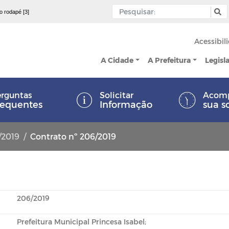
 o rodapé [3]
Acessibil
A Cidade
A Prefeitura
Legisl
rguntas
Solicitar
Acom
requentes
Informação
sua s
/2019
Contrato nº 206/2019
206/2019
Prefeitura Municipal Princesa Isabel;