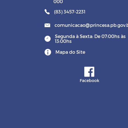
000
(83) 3457-2231
comunicacao@princesa.pb.gov.
Segunda à Sexta: De 07:00hs às
13:00hs
Mapa do Site
Facebook