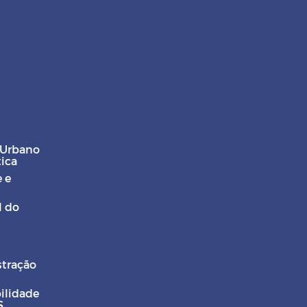
 Urbano
tica
 e
l do
stração
ilidade
S