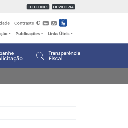
TELEFONES
OUVIDORIA
idade
Contraste
A+
A-
ação
Publicações
Links Úteis
panhe
Transparência
olicitação
Fiscal