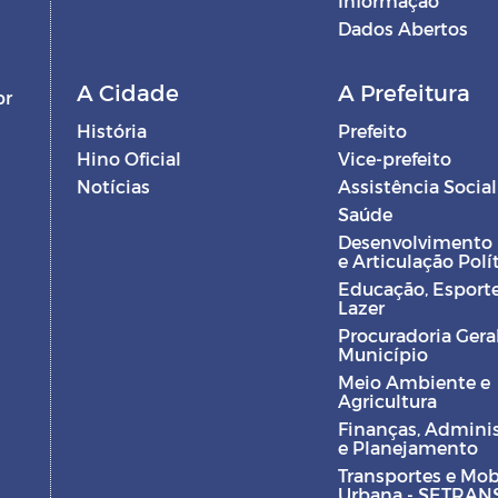
Informação
Dados Abertos
A Cidade
A Prefeitura
br
História
Prefeito
Hino Oficial
Vice-prefeito
Notícias
Assistência Social
Saúde
Desenvolvimento
e Articulação Polí
Educação, Esporte
Lazer
Procuradoria Gera
Município
Meio Ambiente e
Agricultura
Finanças, Admini
e Planejamento
Transportes e Mob
Urbana - SETRAN