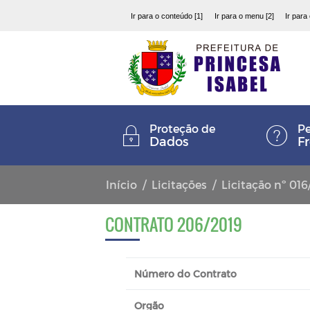
Ir para o conteúdo [1]
Ir para o menu [2]
Ir para
Proteção de
Pe
Dados
F
Início
Licitações
Licitação nº 016
CONTRATO 206/2019
Número do Contrato
Orgão