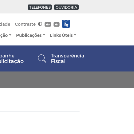
TELEFONES
OUVIDORIA
idade
Contraste
A+
A-
ação
Publicações
Links Úteis
panhe
Transparência
olicitação
Fiscal