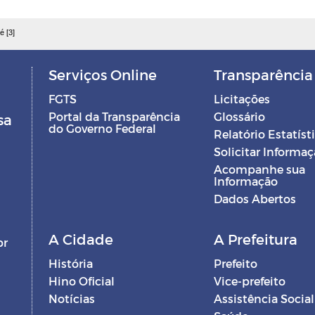
é [3]
Serviços Online
Transparência
FGTS
Licitações
Portal da Transparência
Glossário
sa
do Governo Federal
Relatório Estatíst
Solicitar Informa
Acompanhe sua
Informação
Dados Abertos
A Cidade
A Prefeitura
br
História
Prefeito
Hino Oficial
Vice-prefeito
Notícias
Assistência Social