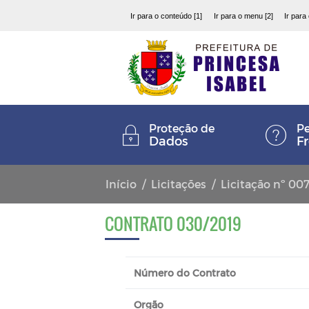
Ir para o conteúdo [1]
Ir para o menu [2]
Ir para
Proteção de
Pe
Dados
F
Início
Licitações
Licitação nº 00
CONTRATO 030/2019
Número do Contrato
Orgão