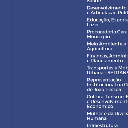
Saúde
Desenvolvimento
e Articulação Polí
Educação, Esporte
Lazer
Procuradoria Gera
Município
Meio Ambiente e
Agricultura
Finanças, Admini
e Planejamento
Transportes e Mob
Urbana - SETRAN
Representação
Institucional na 
de João Pessoa
Cultura, Turismo, 
e Desenvolviment
Econômico
Mulher e da Diver
Humana
Infraestrutura