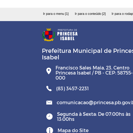
Ir para o menu [1]
Ir para o conteúdo [2]
Ir para o rodap
Prefeitura Municipal de Prince
Isabel
Francisco Sales Maia, 23, Centro
Princesa Isabel / PB - CEP: 58755-
000
(83) 3457-2231
comunicacao@princesa.pb.gov.
Segunda à Sexta: De 07:00hs às
13:00hs
Mapa do Site