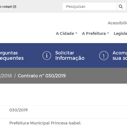
 o rodapé [3]
Acessibil
A Cidade
A Prefeitura
Legisl
rguntas
Solicitar
Acom
requentes
Informação
sua s
7/2018
Contrato nº 030/2019
030/2019
Prefeitura Municipal Princesa Isabel;