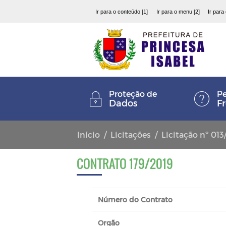
Ir para o conteúdo [1]
Ir para o menu [2]
Ir para
Proteção de
Pe
Dados
F
Início
Licitações
Licitação nº 013
CONTRATO 179/2019
Número do Contrato
Orgão