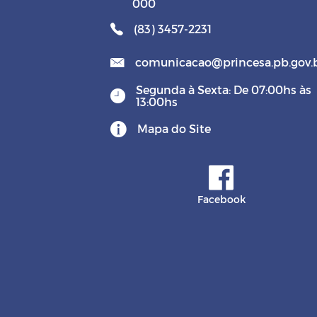
000
(83) 3457-2231
comunicacao@princesa.pb.gov.
Segunda à Sexta: De 07:00hs às
13:00hs
Mapa do Site
Facebook