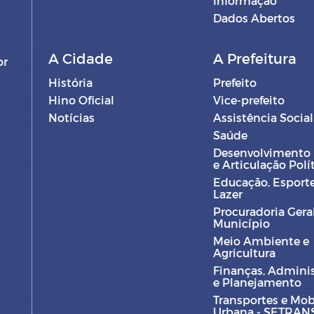
Informação
Dados Abertos
A Cidade
A Prefeitura
br
História
Prefeito
Hino Oficial
Vice-prefeito
Notícias
Assistência Social
Saúde
Desenvolvimento
e Articulação Polí
Educação, Esporte
Lazer
Procuradoria Gera
Município
Meio Ambiente e
Agricultura
Finanças, Admini
e Planejamento
Transportes e Mob
Urbana - SETRAN