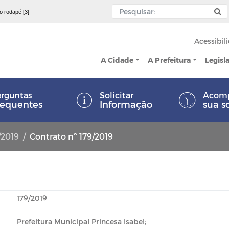
 o rodapé [3]
Acessibil
A Cidade
A Prefeitura
Legisl
rguntas
Solicitar
Acom
requentes
Informação
sua s
/2019
Contrato nº 179/2019
179/2019
Prefeitura Municipal Princesa Isabel;