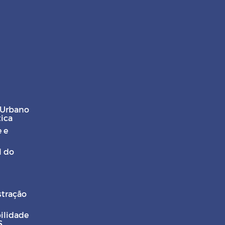
 Urbano
tica
 e
l do
stração
ilidade
S