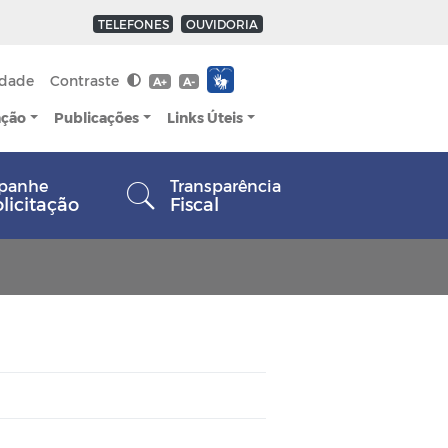
TELEFONES
OUVIDORIA
idade
Contraste
A+
A-
ação
Publicações
Links Úteis
panhe
Transparência
olicitação
Fiscal