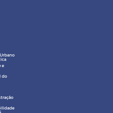
 Urbano
tica
 e
l do
stração
ilidade
S