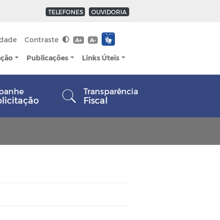
TELEFONES
OUVIDORIA
idade
Contraste
A+
A-
ação
Publicações
Links Úteis
panhe
Transparência
olicitação
Fiscal