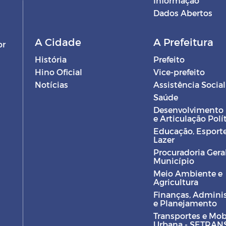
Informação
Dados Abertos
A Cidade
A Prefeitura
br
História
Prefeito
Hino Oficial
Vice-prefeito
Notícias
Assistência Social
Saúde
Desenvolvimento
e Articulação Polí
Educação, Esporte
Lazer
Procuradoria Gera
Município
Meio Ambiente e
Agricultura
Finanças, Admini
e Planejamento
Transportes e Mob
Urbana - SETRAN