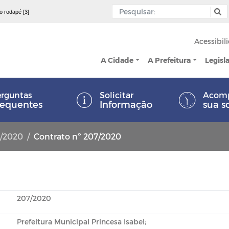
 o rodapé [3]
Acessibil
A Cidade
A Prefeitura
Legisl
rguntas
Solicitar
Acom
requentes
Informação
sua s
8/2020
Contrato nº 207/2020
207/2020
Prefeitura Municipal Princesa Isabel;