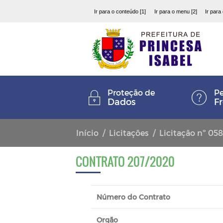
Ir para o conteúdo [1]
Ir para o menu [2]
Ir para
Proteção de
Pe
Dados
F
Início
Licitações
Licitação nº 05
CONTRATO 207/2020
Número do Contrato
Orgão