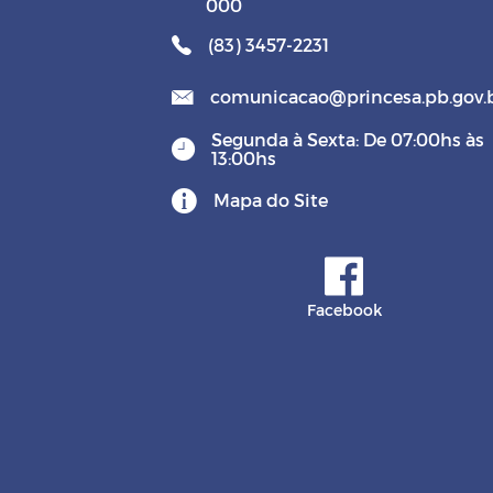
000
(83) 3457-2231
comunicacao@princesa.pb.gov.
Segunda à Sexta: De 07:00hs às
13:00hs
Mapa do Site
Facebook