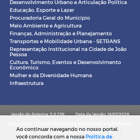
Desenvolvimento Urbano e Articulação Política
Educação, Esporte e Lazer
Procuradoria Geral do Município
Meio Ambiente e Agricultura
Finanças, Administração e Planejamento
Transportes e Mobilidade Urbana - SETRANS
Representação Institucional na Cidade de João
Pessoa
Cultura, Turismo, Eventos e Desenvolvimento
Econômico
Mulher e da Diversidade Humana
Infraestrutura
Versão do Sistema: 5.0.239
Data da Versão: 18/03/2026
Copyright © 2026 Prefeitura Municipal de Princesa
Ao continuar navegando no nosso portal,
Isabel. Todos os direitos reservados.
SUBIR
você concorda com a nossa
Política de