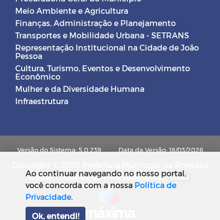
Meio Ambiente e Agricultura
Finanças, Administração e Planejamento
Transportes e Mobilidade Urbana - SETRANS
Representação Institucional na Cidade de João
Pessoa
Cultura, Turismo, Eventos e Desenvolvimento
Econômico
Mulher e da Diversidade Humana
Infraestrutura
Versão do Sistema: 5.0.239
Data da Versão: 18/03/2026
Copyright © 2026 Prefeitura Municipal de Princesa
Ao continuar navegando no nosso portal,
Isabel. Todos os direitos reservados.
SUBIR
você concorda com a nossa
Política de
Privacidade
.
Ok, entendi!