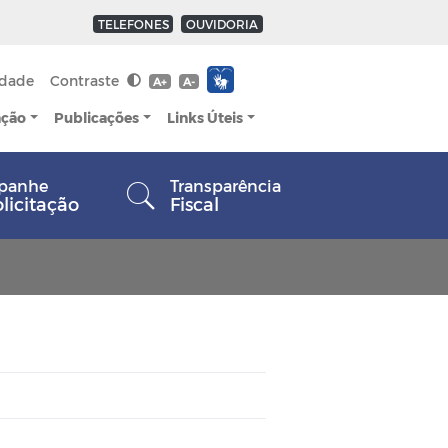
TELEFONES
OUVIDORIA
idade
Contraste
A+
A-
ação
Publicações
Links Úteis
panhe
Transparência
olicitação
Fiscal