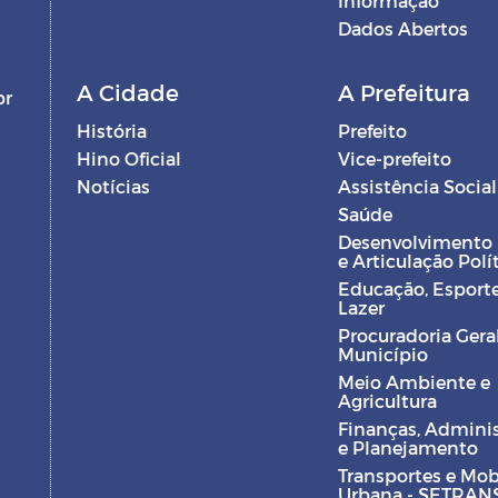
Informação
Dados Abertos
A Cidade
A Prefeitura
br
História
Prefeito
Hino Oficial
Vice-prefeito
Notícias
Assistência Social
Saúde
Desenvolvimento
e Articulação Polí
Educação, Esporte
Lazer
Procuradoria Gera
Município
Meio Ambiente e
Agricultura
Finanças, Admini
e Planejamento
Transportes e Mob
Urbana - SETRAN