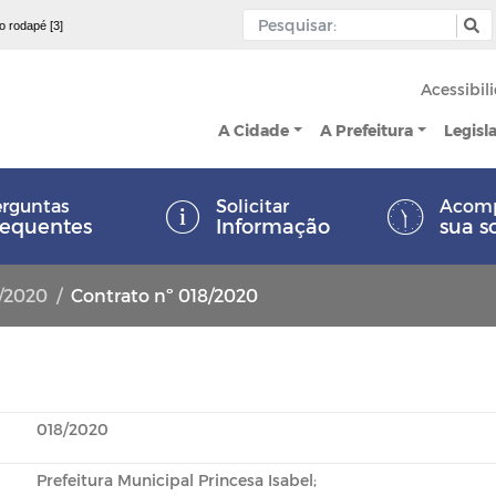
 o rodapé [3]
Acessibil
A Cidade
A Prefeitura
Legisl
rguntas
Solicitar
Acom
requentes
Informação
sua s
0/2020
Contrato nº 018/2020
018/2020
Prefeitura Municipal Princesa Isabel;