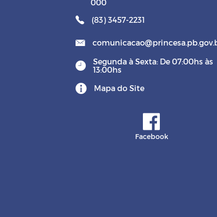
000
(83) 3457-2231
comunicacao@princesa.pb.gov.
Segunda à Sexta: De 07:00hs às
13:00hs
Mapa do Site
Facebook