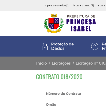
Ir para o conteúdo [1]
Ir para o menu [2]
Ir para
Proteção de
Pe
Dados
F
Início
Licitações
Licitação nº 01
CONTRATO 018/2020
Número do Contrato
Orgão