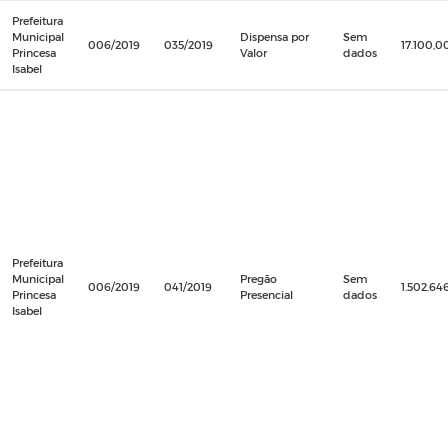
Prefeitura
Municipal
Dispensa por
Sem
006/2019
035/2019
17.100,0
Princesa
Valor
dados
Isabel
Prefeitura
Municipal
Pregão
Sem
006/2019
041/2019
1.502.64
Princesa
Presencial
dados
Isabel