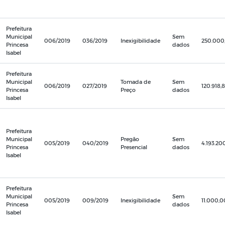
Prefeitura
Municipal
Sem
006/2019
036/2019
Inexigibilidade
250.000
Princesa
dados
Isabel
Prefeitura
Municipal
Tomada de
Sem
006/2019
027/2019
120.918,
Princesa
Preço
dados
Isabel
Prefeitura
Municipal
Pregão
Sem
005/2019
040/2019
4.193.20
Princesa
Presencial
dados
Isabel
Prefeitura
Municipal
Sem
005/2019
009/2019
Inexigibilidade
11.000,0
Princesa
dados
Isabel