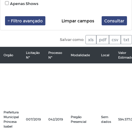
Apenas Shows
Filtro avançado
Limpar campos
Consultar
Salvar como:
xls
pdf
csv
txt
Licitação
Processo
Valor
Orgão
Modalidade
Local
Nº
Nº
Estimad
Prefeitura
Municipal
Pregão
Sem
007/2019
042/2019
594.577,
Princesa
Presencial
dados
Isabel