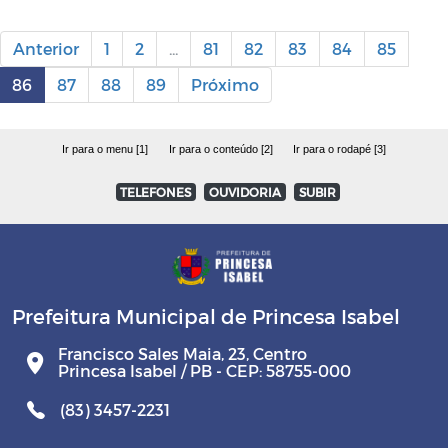
Anterior
1
2
...
81
82
83
84
85
86
87
88
89
Próximo
Ir para o menu [1]
Ir para o conteúdo [2]
Ir para o rodapé [3]
TELEFONES
OUVIDORIA
SUBIR
Prefeitura Municipal de Princesa Isabel
Francisco Sales Maia, 23, Centro
Princesa Isabel / PB - CEP: 58755-000
(83) 3457-2231