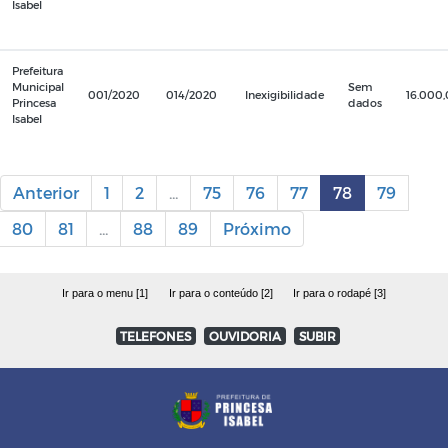
Isabel
Prefeitura
Municipal
Sem
001/2020
014/2020
Inexigibilidade
16.000
Princesa
dados
Isabel
Anterior
1
2
...
75
76
77
78
79
80
81
...
88
89
Próximo
Ir para o menu [1]
Ir para o conteúdo [2]
Ir para o rodapé [3]
TELEFONES
OUVIDORIA
SUBIR