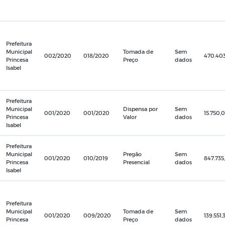
Prefeitura
Municipal
Tomada de
Sem
002/2020
018/2020
470.403
Princesa
Preço
dados
Isabel
Prefeitura
Municipal
Dispensa por
Sem
001/2020
001/2020
15.750,
Princesa
Valor
dados
Isabel
Prefeitura
Municipal
Pregão
Sem
001/2020
010/2019
847.735
Princesa
Presencial
dados
Isabel
Prefeitura
Municipal
Tomada de
Sem
001/2020
009/2020
139.551,
Princesa
Preço
dados