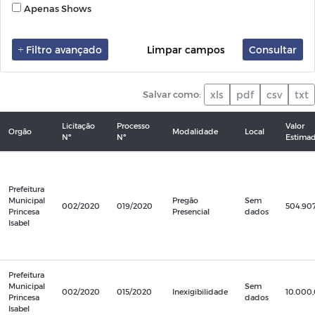
Apenas Shows
Filtro avançado
Limpar campos
Consultar
Salvar como:
xls
pdf
csv
txt
Licitação
Processo
Valor
Orgão
Modalidade
Local
Nº
Nº
Estima
Prefeitura
Municipal
Pregão
Sem
002/2020
019/2020
504.907
Princesa
Presencial
dados
Isabel
Prefeitura
Municipal
Sem
002/2020
015/2020
Inexigibilidade
10.000
Princesa
dados
Isabel