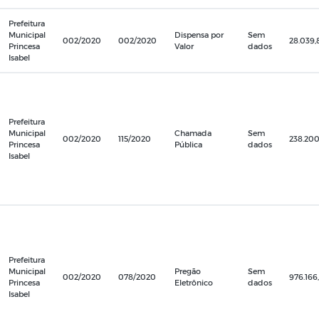
Prefeitura
Municipal
Dispensa por
Sem
002/2020
002/2020
28.039,
Princesa
Valor
dados
Isabel
Prefeitura
Municipal
Chamada
Sem
002/2020
115/2020
238.20
Princesa
Pública
dados
Isabel
Prefeitura
Municipal
Pregão
Sem
002/2020
078/2020
976.166
Princesa
Eletrônico
dados
Isabel