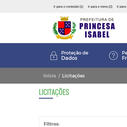
Ir para o conteúdo [1]
Ir para o menu [2]
Ir para
Proteção de
Pe
Dados
F
Início
Licitações
LICITAÇÕES
Filtros: