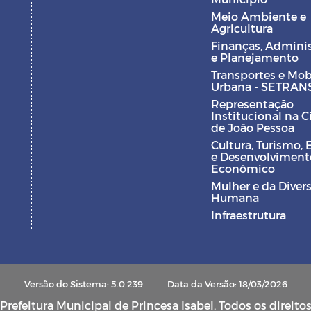
Meio Ambiente e
Agricultura
Finanças, Admini
e Planejamento
Transportes e Mob
Urbana - SETRAN
Representação
Institucional na 
de João Pessoa
Cultura, Turismo, 
e Desenvolviment
Econômico
Mulher e da Diver
Humana
Infraestrutura
Versão do Sistema: 5.0.239
Data da Versão: 18/03/2026
refeitura Municipal de Princesa Isabel. Todos os direito