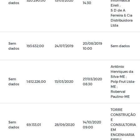
520.290,00
13/03/2020
Informática
dados
14:30
Eireli ;
S D de A
Ferreira & Cia
Distribuidora
Ltda
Sem
20/08/2019
193.632,00
24/07/2019
Sem dados
dados
10:00
Antônio
Henriques da
Silva-ME ;
Sem
27/03/2020
1.612.226,00
13/03/2020
Polp Frut Ltda-
dados
08:30
ME ;
Roberval
Paulino-ME
TORRE
CONSTRUÇÃO
E
Sem
14/10/2020
69.133,01
28/09/2020
CONSULTORIA
dados
09:00
EM
ENGENHARIA
EIRELI