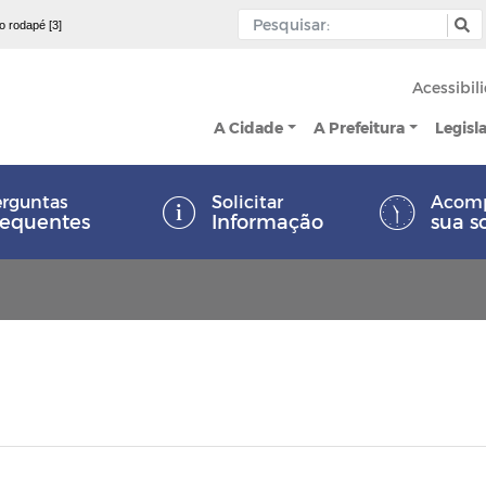
 o rodapé [3]
Acessibil
A Cidade
A Prefeitura
Legisl
rguntas
Solicitar
Acom
requentes
Informação
sua s