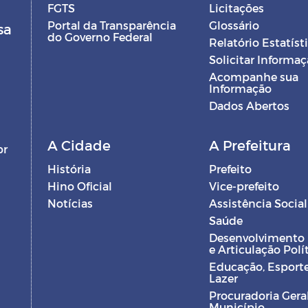
FGTS
Licitações
Portal da Transparência
Glossário
sa
do Governo Federal
Relatório Estatíst
Solicitar Informa
Acompanhe sua
Informação
Dados Abertos
A Cidade
A Prefeitura
br
História
Prefeito
Hino Oficial
Vice-prefeito
Notícias
Assistência Social
Saúde
Desenvolvimento
e Articulação Polí
Educação, Esporte
Lazer
Procuradoria Gera
Município