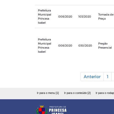
Prefeitura
Municipal
Tomada de
008/2020
103/2020
Princesa
Preço
Isabel
Prefeitura
Municipal
Pregão
008/2020
030/2020
Princesa
Presencial
Isabel
Anterior
1
Ir para o menu [1]
Ir para o conteúdo [2]
Ir para o rodap