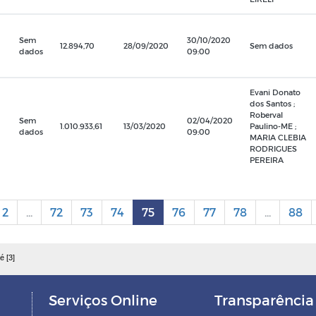
Sem
30/10/2020
12.894,70
28/09/2020
Sem dados
dados
09:00
Evani Donato
dos Santos ;
Roberval
Sem
02/04/2020
1.010.933,61
13/03/2020
Paulino-ME ;
dados
09:00
MARIA CLEBIA
RODRIGUES
PEREIRA
2
...
72
73
74
75
76
77
78
...
88
é [3]
Serviços Online
Transparência