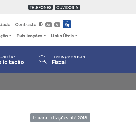
TELEFONES
OUVIDORIA
idade
Contraste
A+
A-
ação
Publicações
Links Úteis
panhe
Transparência
olicitação
Fiscal
Ir para licitações até 2018