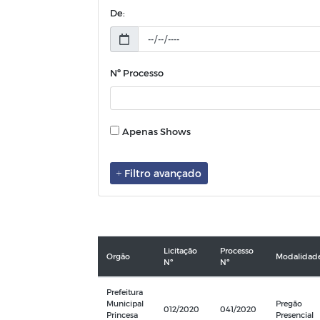
De:
Nº Processo
Apenas Shows
Filtro avançado
Licitação
Processo
Orgão
Modalidad
Nº
Nº
Prefeitura
Municipal
Pregão
012/2020
041/2020
Princesa
Presencial