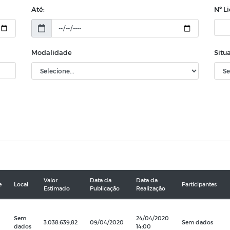
Até:
Nº L
Modalidade
Situ
Valor
Data da
Data da
e
Local
Participantes
Estimado
Publicação
Realização
Sem
24/04/2020
3.038.639,82
09/04/2020
Sem dados
dados
14:00