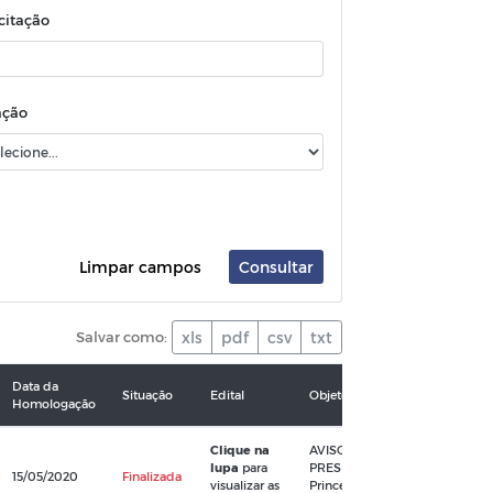
icitação
ação
Limpar campos
Consultar
Salvar como:
xls
pdf
csv
txt
Data da
Situação
Edital
Objeto
Homologação
Clique na
AVISO DE LICITAÇÃO - PREGÃ
lupa
para
PRESENCIAL Nº 012/2020 A Prefeitura de
15/05/2020
Finalizada
visualizar as
Princesa Isabel/PB, torna públi