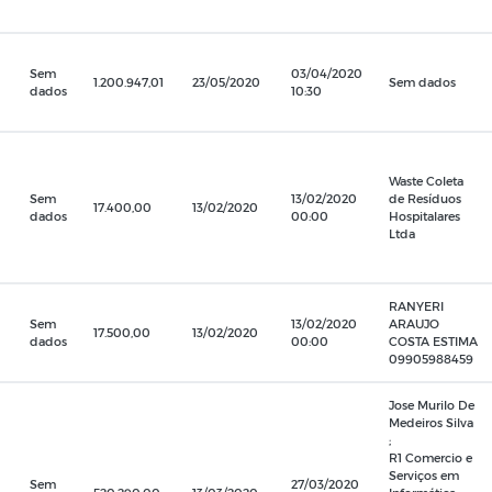
Sem
03/04/2020
1.200.947,01
23/05/2020
Sem dados
dados
10:30
Waste Coleta
Sem
13/02/2020
de Resíduos
17.400,00
13/02/2020
dados
00:00
Hospitalares
Ltda
RANYERI
Sem
13/02/2020
ARAUJO
17.500,00
13/02/2020
dados
00:00
COSTA ESTIMA
09905988459
Jose Murilo De
Medeiros Silva
;
R1 Comercio e
Serviços em
Sem
27/03/2020